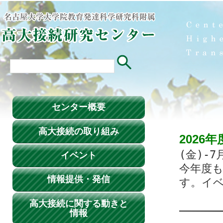
センター概要
高大接続の取り組み
2026
(金)-7
イベント
今年度
情報提供・発信
す。イ
高大接続に関する動きと
情報