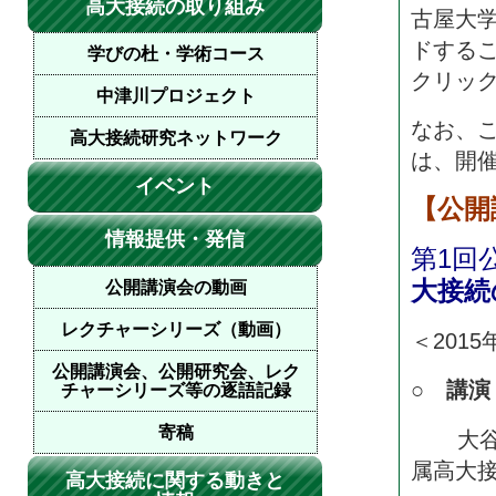
高大接続の取り組み
古屋大
ドする
学びの杜・学術コース
クリッ
中津川プロジェクト
なお、
高大接続研究ネットワーク
は、開
イベント
【公開
情報提供・発信
第1回
大接続
公開講演会の動画
レクチャーシリーズ（動画）
＜201
公開講演会、公開研究会、レク
○ 講
チャーシリーズ等の逐語記録
寄稿
大谷 
属高大接
高大接続に関する動きと