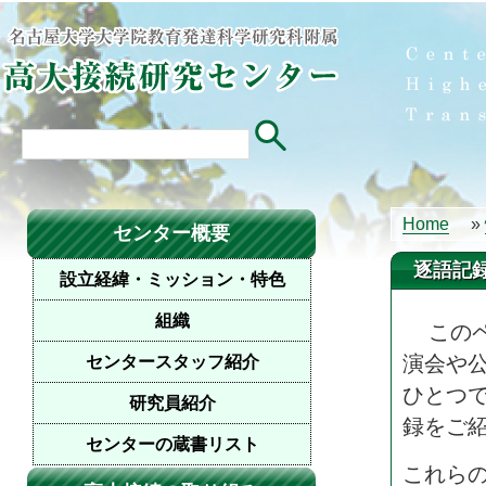
Home
»
センター概要
逐語記
設立経緯・ミッション・特色
組織
この
演会や
センタースタッフ紹介
ひとつ
研究員紹介
録をご
センターの蔵書リスト
これら