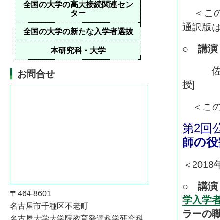
全国の大学の高大接続関連セン
＜こ
ター
通訳版
全国の大学の新たな入学者選抜
○ 講
本研究科・大学
佐々木
お問合せ
授]
＜こ
第2回
師の役
＜201
○
講
〒464-8601
学入学
名古屋市千種区不老町
ラーの
名古屋大学大学院教育発達科学研究科