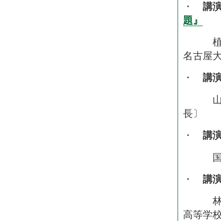
・
講
題』
植田 
名古屋
・
講
山田 
長〕
・
講
国枝 
・
講
林 萬
高等学