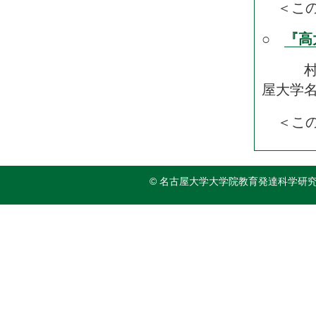
＜こ
○
『高
村上 
屋大学
＜こ
© 名古屋大学大学院教育発達科学研究科附属 