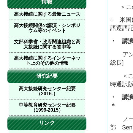
情報
＜この
高大接続に関する最新ニュース
○ 米
高大接続関係の講演・シンポジ
語逐語
ウム等のイベント
・ 講
文部科学省・政府関連組織と高
大接続に関する答申等
アンド
高大接続に関するインターネッ
総長]
ト上のその他の情報
＜この
研究紀要
時通訳
高大接続研究センター紀要
（2016-）
・ 講
＊
中等教育研究センター紀要
（1999-2015）
ノーラ
リンク
部 Seni