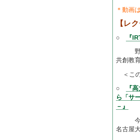
＊動画
【レク
○
『I
野口 
共創教
＜こ
○
『高
ら「サ
－』
今津 
名古屋