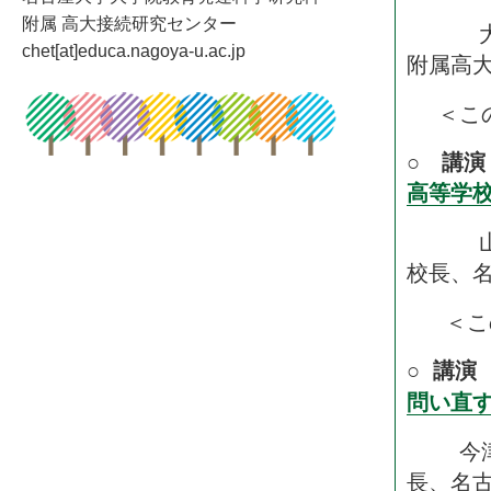
附属 高大接続研究センター
大谷 
chet[at]educa.nagoya-u.ac.jp
附属高大
＜こ
○
講
高等学
山田 
校長、名
＜こ
○ 講
問い直
今津 
長、名古