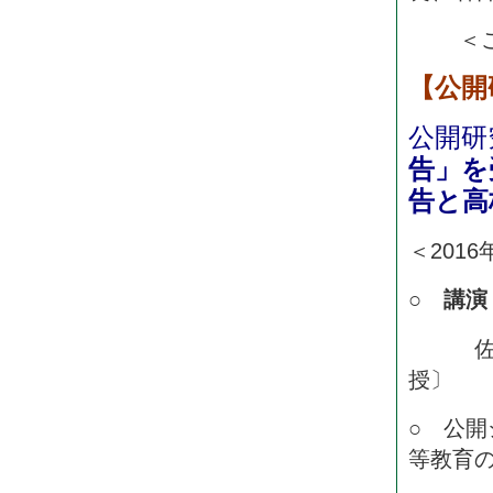
＜
【公開
公開研
告」を
告と高
＜201
○
講
佐々木
授〕
○ 公
等教育